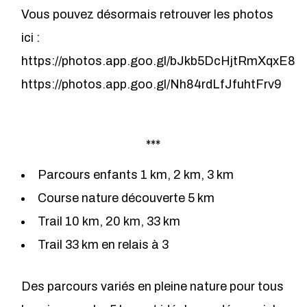
Vous pouvez désormais retrouver les photos
ici :
https://photos.app.goo.gl/bJkb5DcHjtRmXqxE8
https://photos.app.goo.gl/Nh84rdLfJfuhtFrv9
***
Parcours enfants 1 km, 2 km, 3 km
Course nature découverte 5 km
Trail 10 km, 20 km, 33 km
Trail 33 km en relais à 3
Des parcours variés en pleine nature pour tous