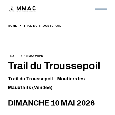
Skip
to
the
content
HOME
TRAIL DU TROUSSEPOIL
TRAIL
10 MAY 2026
Trail du Troussepoil
Trail du Troussepoil – Moutiers les
Mauxfaits (Vendée)
DIMANCHE 10 MAI 2026