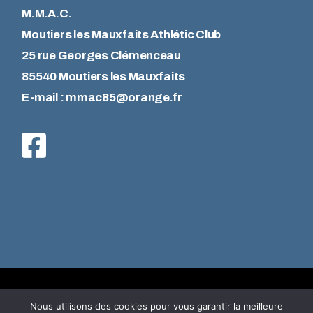
M.M.A.C.
Moutiers les Mauxfaits Athlétic Club
25 rue Georges Clémenceau
85540 Moutiers les Mauxfaits
E-mail : mmac85@orange.fr
© MMAC Moutiers Les Mauxfaits | Tous droits réservés -
Nous utilisons des cookies pour vous garantir la meilleure
Réalisation
Pulse Communication